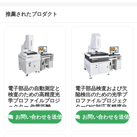
推薦されたプロダクト
電子部品の自動測定と
電子部品検査および欠
検査のための高精度光
陥検出のための光学プ
家へ
学プロファイルプロジ
ロファイルプロジェク
ェクター,作業距離
ターCNC対応高精度自
110mm
動測定システム
製品
お問い合わせを送信
お問い合わせを送信
ビデオ