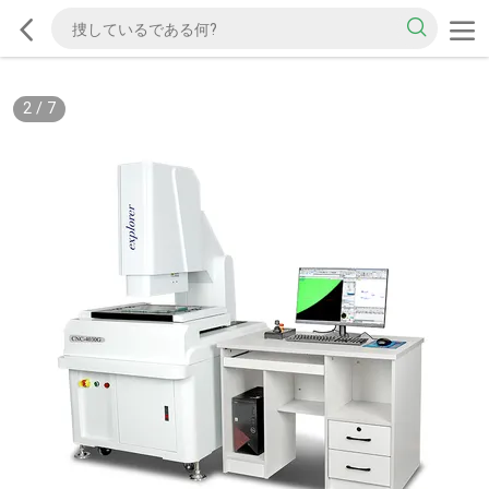
2
/
7