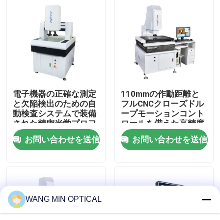
わたしたち に つい て
工場 ツアー
品質管理
電子機器の正確な測定
110mmの作動距離と
と欠陥検出のための自
フルCNCクローズドル
動検査システムで装備
ープモーションコント
連絡 ください
された精密光学プロフ
ロールを備えた高精度
ァイルプロジェクター
ビデオ測定機
お問い合わせを送信
お問い合わせを送信
ニュース
事件
WANG MIN OPTICAL
CNCの視野の測定機械