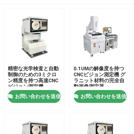
精密な光学検査と自動
0.1UMの解像度を持つ
制御のための3ミクロ
CNCビジョン測定機 グ
ン精度を持つ高速CNC
ラニット材料の完全自
ビジョン測定機
動画像測定器
家へ
お問い合わせを送信
お問い合わせを送信
製品
ビデオ