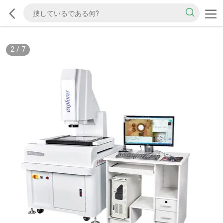
2
/
7