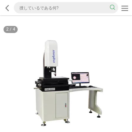
2
/
4