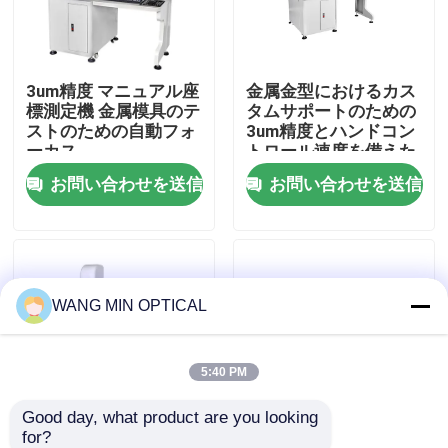
わたしたち に つい て
3um精度 マニュアル座
金属金型におけるカス
標測定機 金属模具のテ
タムサポートのための
工場 ツアー
ストのための自動フォ
3um精度とハンドコン
ーカス
トロール速度を備えた
手動座標測定機
お問い合わせを送信
お問い合わせを送信
品質管理
連絡 ください
WANG MIN OPTICAL
ニュース
事件
5:40 PM
Good day, what product are you looking 
CNCの視野の測定機械
for?
VMS-2010F 工業品質
230*130mmガラステ