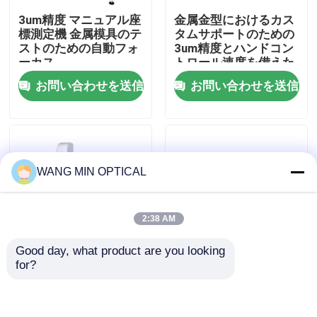
3um精度 マニュアル座
金属金型におけるカス
標測定機 金属模具のテ
タムサポートのための
わたしたち に つい て
ストのための自動フォ
3um精度とハンドコン
ーカス
トロール速度を備えた
手動座標測定機
お問い合わせを送信
お問い合わせを送信
工場 ツアー
品質管理
WANG MIN OPTICAL
連絡 ください
ニュース
2:38 AM
Good day, what product are you looking 
事件
for?
VMS-2010F 工業品質
230*130mmガラステ
管理のための高速高精
ーブルと3+L/200μmの
度3D検査ソフトウェア
高精度を備えた電子デ
CNCの視野の測定機械
のマニュアル座標計測
ジタル輪郭測定機（精