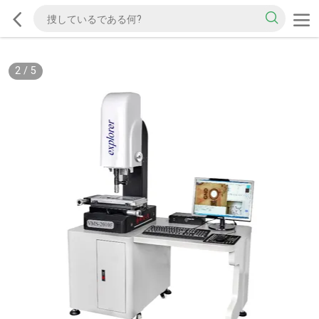
2
/
5