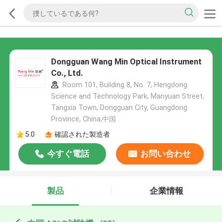
Dongguan Wang Min Optical Instrument
Co., Ltd.
Room 101, Building 8, No. 7, Hengdong
Science and Technology Park, Manyuan Street,
Tangxia Town, Dongguan City, Guangdong
Province, China,中国
5.0
確認された製造者
今すぐ電話
お問い合わせ
製品
企業情報