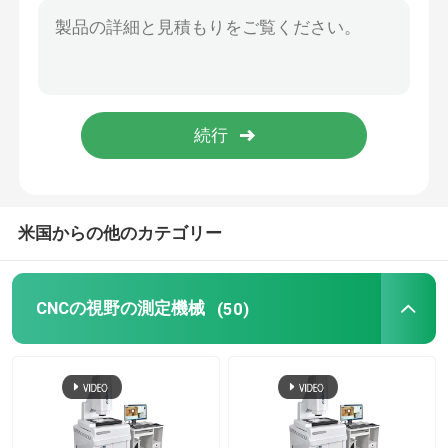
イメージ次元の測定システム
光学プロファイル プロジェクター
産業測定顕微鏡
米国からの他のカテゴリー
手動等位の測定機械
平坦の測定機械
CNCの視野の測定機械
(50)
AOIの試験機