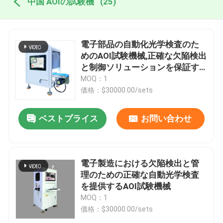
中国 AOIの試験機
(25)
電子部品の自動化光学検査のた
めのAOI試験機械,正確な欠陥検出
と制御ソリューションを保証す
る
MOQ：1
価格：$30000.00/sets
ベストプライス
お問い合わせ
電子製造における欠陥検出と管
理のための正確な自動光学検査
を提供するAOI試験機械
MOQ：1
価格：$30000.00/sets