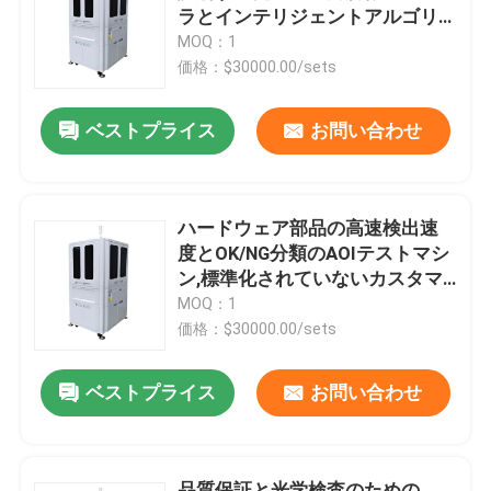
ラとインテリジェントアルゴリ
ズムを搭載したAOI検査機
MOQ：1
わたしたち に つい て
価格：$30000.00/sets
ベストプライス
お問い合わせ
工場 ツアー
品質管理
ハードウェア部品の高速検出速
度とOK/NG分類のAOIテストマシ
連絡 ください
ン,標準化されていないカスタマ
イゼーションをサポートする
MOQ：1
価格：$30000.00/sets
ニュース
ベストプライス
お問い合わせ
事件
CNCの視野の測定機械
品質保証と光学検査のための