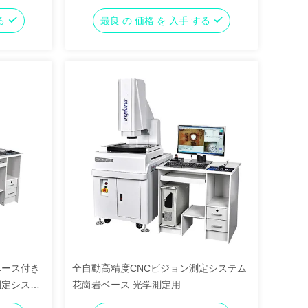
する
最良 の 価格 を 入手 する
ベース付き
全自動高精度CNCビジョン測定システム
測定システ
花崗岩ベース 光学測定用