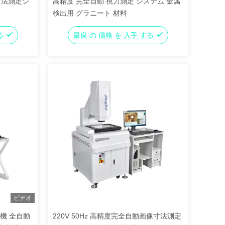
寸法測定シ
高精度 完全自動 視力測定 システム 金属
検出用 グラニート 材料
する
最良 の 価格 を 入手 する
ビデオ
機 全自動
220V 50Hz 高精度完全自動画像寸法測定