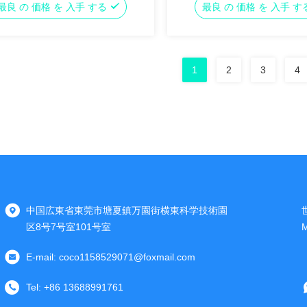
最良 の 価格 を 入手 する
最良 の 価格 を 入手 
1
2
3
4
中国広東省東莞市塘夏鎮万園街横東科学技術園
区8号7号室101号室
E-mail:
coco1158529071@foxmail.com
Tel:
+86 13688991761