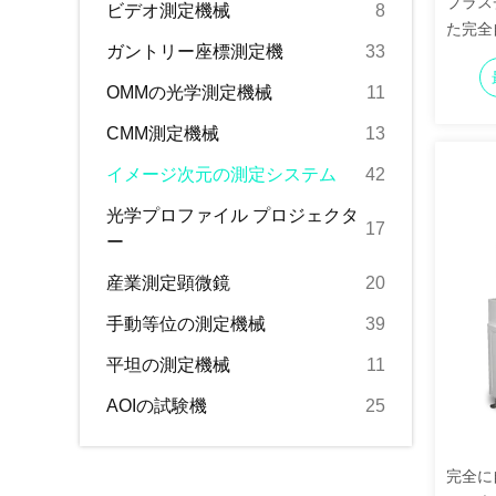
プラス
ビデオ測定機械
8
た完全
ガントリー座標測定機
33
OMMの光学測定機械
11
CMM測定機械
13
イメージ次元の測定システム
42
光学プロファイル プロジェクタ
17
ー
産業測定顕微鏡
20
手動等位の測定機械
39
平坦の測定機械
11
AOIの試験機
25
完全に自