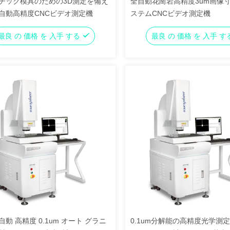
チック模具のための3D測定を備え
全自動花崗岩高精度3um画像
自動高精度CNCビデオ測定機
ステムCNCビデオ測定機
最良 の 価格 を 入手 する
最良 の 価格 を 入手 
動 高精度 0.1um オート グラニ
0.1um分解能の高精度光学測定