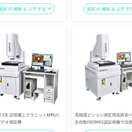
測定システム
最良 の 価格 を 入手 する
最良 の 価格 を 入手 
測定 CE 証明書とグラニット材料の
高精度ビジョン測定用花崗岩
 ビデオ測定機
全自動ISO9001認証画像寸法
ム