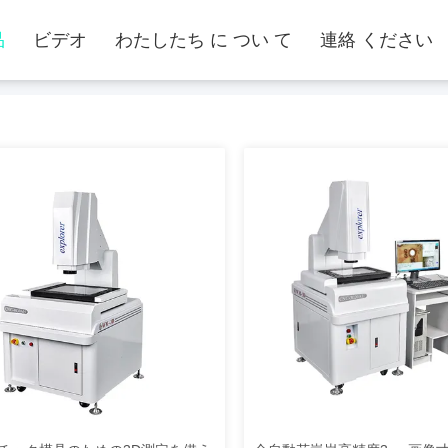
品
ビデオ
わたしたち に つい て
連絡 ください