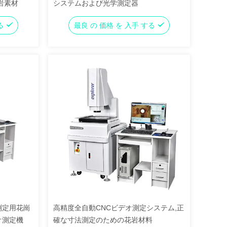
岩素材
システムおよび光学測定器
する
最良 の 価格 を 入手 する
法測定用花崗
高精度全自動CNCビデオ測定システム,正
オ測定機
確な寸法測定のための花岩材料