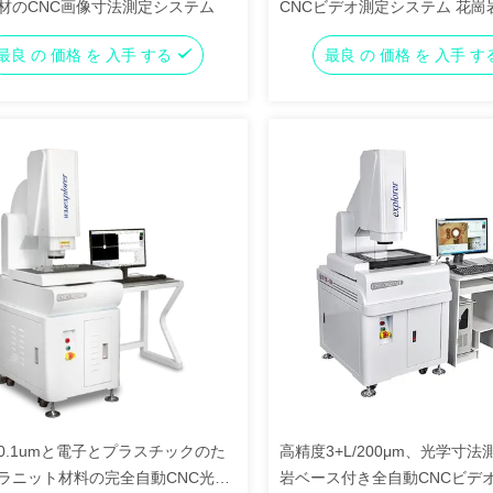
材のCNC画像寸法測定システム
CNCビデオ測定システム 花崗
最良 の 価格 を 入手 する
最良 の 価格 を 入手 
0.1umと電子とプラスチックのた
高精度3+L/200μm、光学寸
ラニット材料の完全自動CNC光学
岩ベース付き全自動CNCビデ