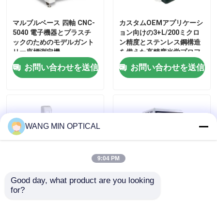
マルブルベース 四軸 CNC-
カスタムOEMアプリケーシ
わたしたち に つい て
5040 電子機器とプラスチ
ョン向けの3+L/200ミクロ
ックのためのモデルガント
ン精度とステンレス鋼構造
リー座標測定機
を備えた高精度光学プロフ
工場 ツアー
ァイルプロジェクター
お問い合わせを送信
お問い合わせを送信
品質管理
連絡 ください
WANG MIN OPTICAL
ニュース
9:04 PM
Good day, what product are you looking 
事件
for?
電子デジタル2D座標測定
2000万画素CMOS搭載 高
機、3um精度、ビジョン検
速CNCビジョン測定機、
CNCの視野の測定機械
査用手動ハンドコントロー
3μm精度、自動光学検査機