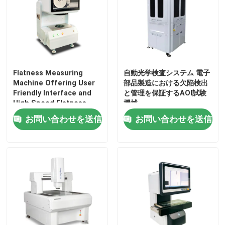
Flatness Measuring
自動光学検査システム 電子
Machine Offering User
部品製造における欠陥検出
Friendly Interface and
と管理を保証するAOI試験
High Speed Flatness
機械
Measurement for
お問い合わせを送信
お問い合わせを送信
Enhanced Productivity
家へ
製品
ビデオ