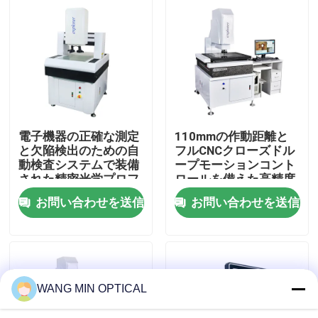
わたしたち に つい て
工場 ツアー
品質管理
電子機器の正確な測定
110mmの作動距離と
と欠陥検出のための自
フルCNCクローズドル
動検査システムで装備
ープモーションコント
連絡 ください
された精密光学プロフ
ロールを備えた高精度
ァイルプロジェクター
ビデオ測定機
お問い合わせを送信
お問い合わせを送信
ニュース
事件
WANG MIN OPTICAL
CNCの視野の測定機械