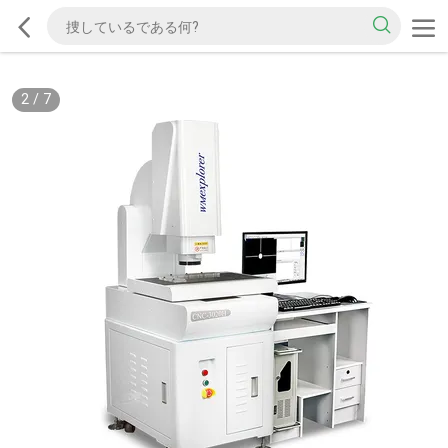
2
/
7