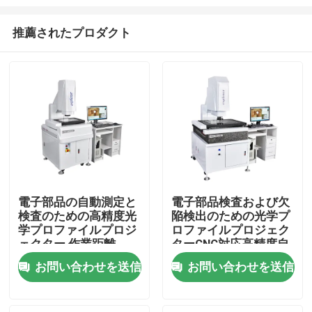
推薦されたプロダクト
電子部品の自動測定と
電子部品検査および欠
検査のための高精度光
陥検出のための光学プ
家へ
学プロファイルプロジ
ロファイルプロジェク
ェクター,作業距離
ターCNC対応高精度自
110mm
動測定システム
製品
お問い合わせを送信
お問い合わせを送信
ビデオ